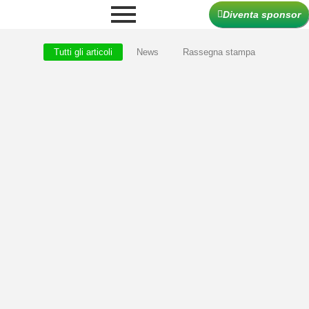
Diventa sponsor
Tutti gli articoli
News
Rassegna stampa
Riconoscimenti 2026 ITALIAN GOLF
AWARDS
Marzo 19, 2026
/
I
n questa sezione abbiamo raccolto tutti gli articoli online
dedicati ai vincitori degli Italian Golf Awards: interviste,
approfondimenti e racconti...
Continua a leggere
Italian Golf Awards 2025: Un successo
straordinario al Golf Club Parco di Roma
Aprile 2, 2025
/