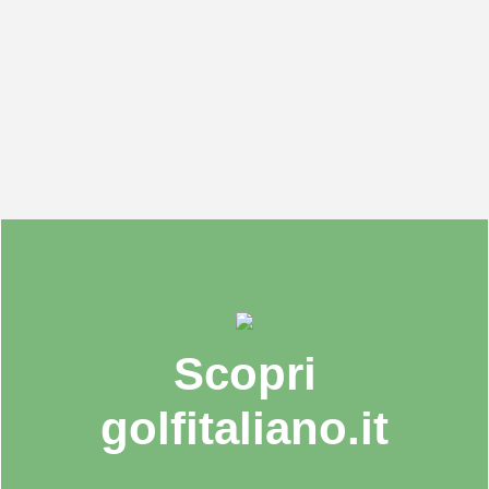
Rassegna stampa – tutti i premiati
dell’edizione 2024
Marzo 13, 2024
/
N
ella splendida cornice del Franciacorta Golf Club, sono stati
celebrati “Gli Oscar del golf Italiano”, organizzati da
Golfitaliano.it e patrocinati dalla...
Continua a leggere
Scopri
golfitaliano.it