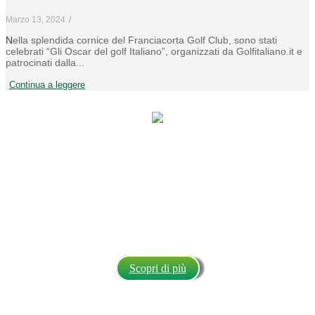
Marzo 13, 2024
/
Nella splendida cornice del Franciacorta Golf Club, sono stati
celebrati “Gli Oscar del golf Italiano”, organizzati da Golfitaliano.it e
patrocinati dalla...
Continua a leggere
Scopri
golfitaliano.it
La testata giornalistica dedicata allo
stile di vita del golf da oltre 25 anni.
Scopri di più